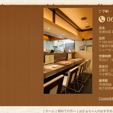
店名
佳酒佳菜 
住所
〒530-00
大阪府大阪
ニューセ
営業時間
平日17：0
定休日
土曜日・
※土曜日
最寄駅
JR東西線
地下鉄西梅
Cooki
|
ホーム
|
初めての方へ
|
おかぁちゃんのおすすめ