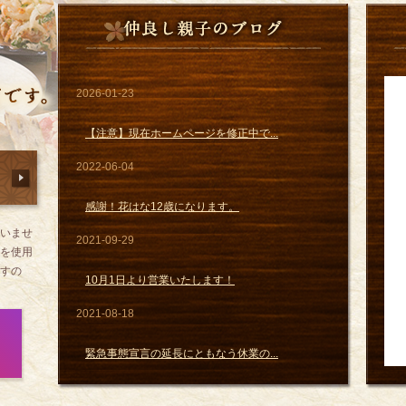
2026-01-23
【注意】現在ホームページを修正中で...
2022-06-04
感謝！花はな12歳になります。
いませ
2021-09-29
を使用
すの
10月1日より営業いたします！
2021-08-18
緊急事態宣言の延長にともなう休業の...