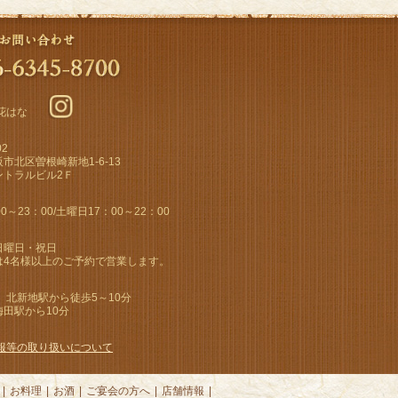
花はな
02
市北区曽根崎新地1-6-13
ントラルビル2Ｆ
0～23：00/土曜日17：00～22：00
日曜日・祝日
は4名様以上のご予約で営業します。
 北新地駅から徒歩5～10分
田駅から10分
e情報等の取り扱いについて
|
お料理
|
お酒
|
ご宴会の方へ
|
店舗情報
|