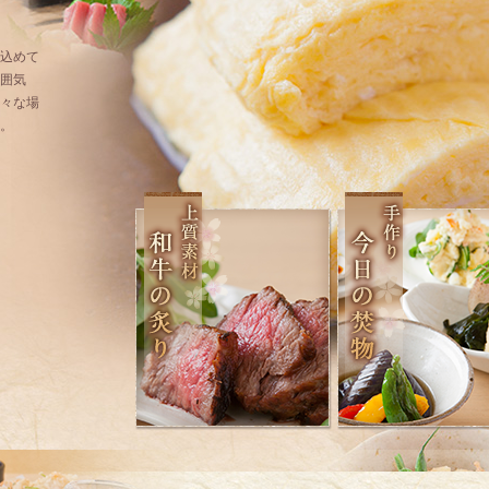
込めて
囲気
々な場
。